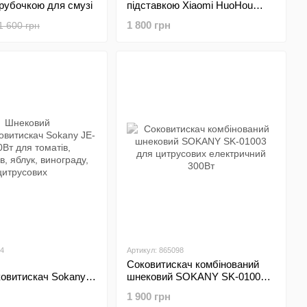
рубочкою для смузі
підставкою Xiaomi HuoHou
HU0076 з 5 предметів
1 800 грн
1 600 грн
94
Артикул: 865098
Соковитискач комбінований
ковитискач Sokany
шнековий SOKANY SK-01003
т для томатів,
для цитрусових електричний
1 900 грн
, яблук, винограду,
300Вт