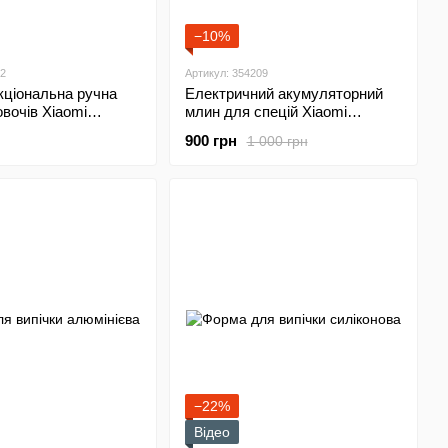
−10%
12
Артикул: 354209
кціональна ручна
Електричний акумуляторний
овочів Xiaomi
млин для спецій Xiaomi
U0137
HuoHou Rechargeable HU0200
900 грн
1 000 грн
−22%
Відео