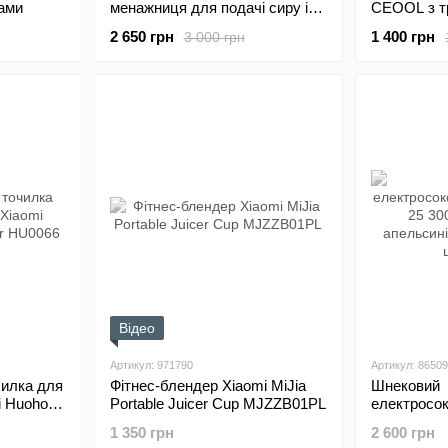
жами
менажниця для подачі сиру і
CEOOL з т
закусок з набором ножів
2 650 грн
1 400 грн
3 000 грн
Відео
Артикул: 971790
Артикул: 8650
чилка для
Фітнес-блендер Xiaomi MiJia
Шнековий
i Huohou
Portable Juicer Cup MJZZB01PL
електросо
6
JE-25 300В
1 350 грн
2 600 грн
апельсинів