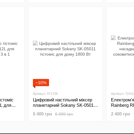
цитрусови
−10%
Артикул: 971706
Артикул: 72411
істоміс
Цифровий настільний міксер
Електром'
L для
планетарний Sokany SK-05011
Rainberg R
 1
тістоміс для дому 1800 Вт
насадками 
5 400 грн
2 400 грн
6 000 грн
соковитиск
дому