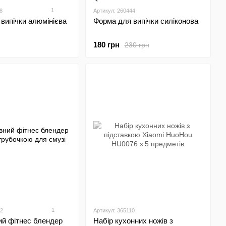
1
8
Артикул: 260444
випічки алюмінієва
Форма для випічки силіконова
180 грн
230 грн
1
92
Артикул: 365110
ий фітнес блендер
Набір кухонних ножів з