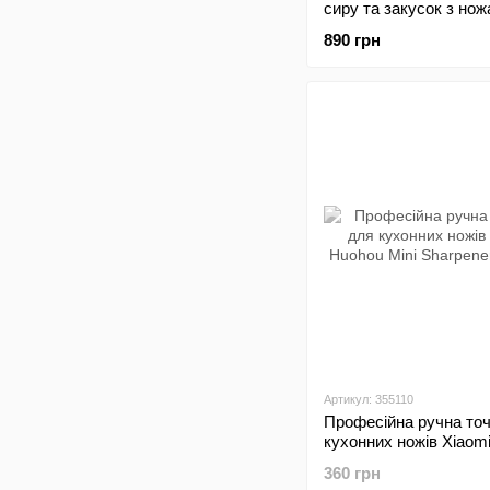
сиру та закусок з но
890 грн
Артикул: 355110
Професійна ручна то
кухонних ножів Xiaom
Mini Sharpener HU006
360 грн