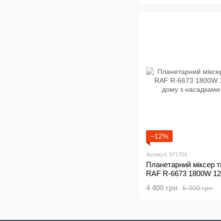
−12%
Артикул: 971704
Планетарний міксер т
RAF R-6673 1800W 12
дому з насадками 3 в
4 400 грн
5 000 грн