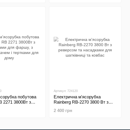
х
0
Артикул: 724120
ясорубка побутова
Електрична м'ясорубка
B 2271 3800Вт з
Rainberg RB-2270 3800 Вт з
для фаршу, з
реверсом та насадками для
2 400 грн
ачем і тертками для
шатківниці та ковбас