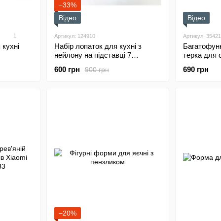
−33%
Відео
Відео
1
Артикул: 124910
Артикул: 3542
 кухні
Набір лопаток для кухні з
Багатофун
нейлону на підставці 7
терка для 
предметів
HuoHou H
600 грн
690 грн
900 грн
−20%