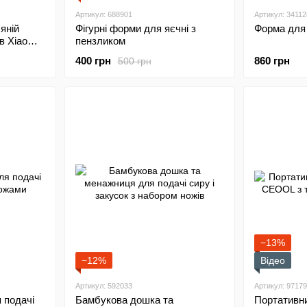
Артикул: 688901
Артикул: 34112
'яній
Фігурні форми для яєчні з
Форма для 
ів Xiaomi
пензликом
400 грн
860 грн
500 грн
−13%
−12%
Відео
Артикул: 592033
Артикул: 9717
 подачі
Бамбукова дошка та
Портативн