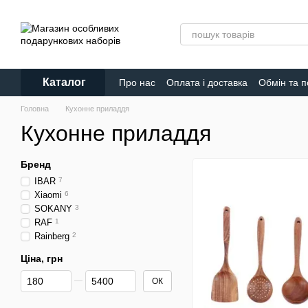
Перейти до основного контенту
Каталог
Про нас
Оплата і доставка
Обмін та 
Головна
Кухонне приладдя
Кухонне приладдя
Бренд
IBAR
7
Xiaomi
6
SOKANY
3
RAF
1
Rainberg
2
Ціна, грн
Від Ціна, грн
До Ціна, грн
ОК