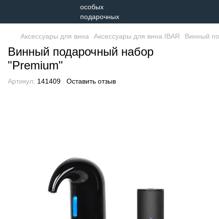
Аксессуары для вина
Аксессуары для вина IBAR
Винный по
Винный подарочный набор
"Premium"
Артикул:
141409
Оставить отзыв