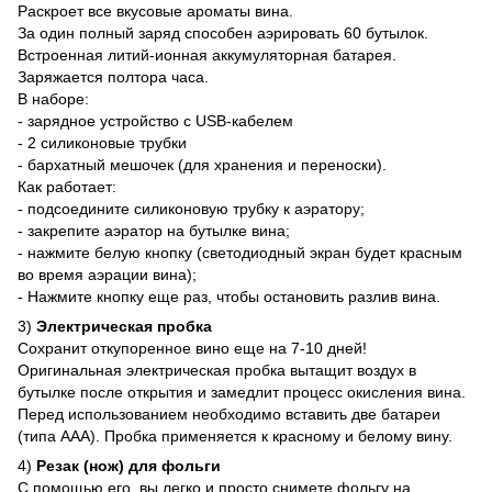
Раскроет все вкусовые ароматы вина.
За один полный заряд способен аэрировать 60 бутылок.
Встроенная литий-ионная аккумуляторная батарея.
Заряжается полтора часа.
В наборе:
- зарядное устройство с USB-кабелем
- 2 силиконовые трубки
- бархатный мешочек (для хранения и переноски).
Как работает:
- подсоедините силиконовую трубку к аэратору;
- закрепите аэратор на бутылке вина;
- нажмите белую кнопку (светодиодный экран будет красным
во время аэрации вина);
- Нажмите кнопку еще раз, чтобы остановить разлив вина.
3)
Электрическая пробка
Сохранит откупоренное вино еще на 7-10 дней!
Оригинальная электрическая пробка вытащит воздух в
бутылке после открытия и замедлит процесс окисления вина.
Перед использованием необходимо вставить две батареи
(типа ААА). Пробка применяется к красному и белому вину.
4)
Резак (нож) для фольги
С помощью его, вы легко и просто снимете фольгу на